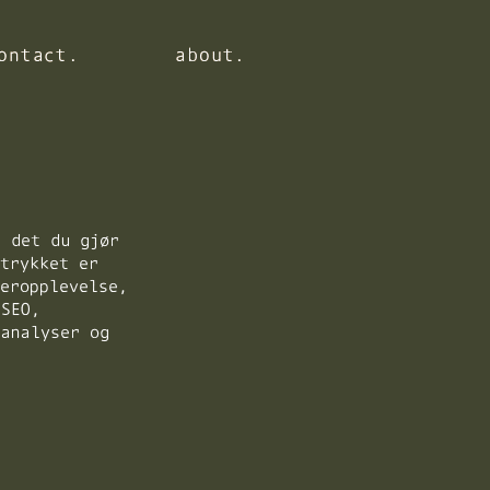
ontact.
ontact.
ontact.
about.
about.
about.
l det du gjør
ntrykket er
keropplevelse,
 SEO,
 analyser og