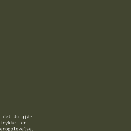
l det du gjør
ntrykket er
keropplevelse,