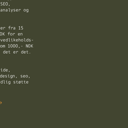
 SEO,
 analyser og
er fra 15
OK for en
 vedlikeholds-
om 1000,- NOK
. det er det.
side,
design, seo,
edlig støtte