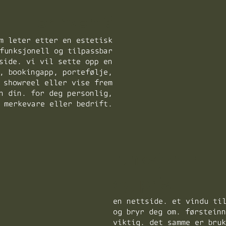
for hvem?
m leter etter en estetisk
funksjonell og tilpassbar
side. vi vil sette opp en
, bookingapp, portefølje,
showreel eller vise frem
n din. for deg personlig,
 merkevare eller bedrift.
funksjoner
og pris.
en nettside. et vindu ti
og bryr deg om. førstein
viktig. det samme er bru