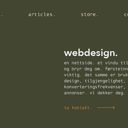
s.
s.
s.
articles.
articles.
articles.
store.
store.
store.
c
c
c
webdesign.
en nettside. et vindu ti
og bryr deg om. førstein
viktig. det samme er bru
design, tilgjengelighet,
konverteringsfrekvenser,
annonser. vi dekker deg.
ta kontakt.