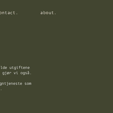
ontact.
ontact.
ontact.
about.
about.
about.
olde utgiftene
t gjør vi også.
gntjeneste som
r.