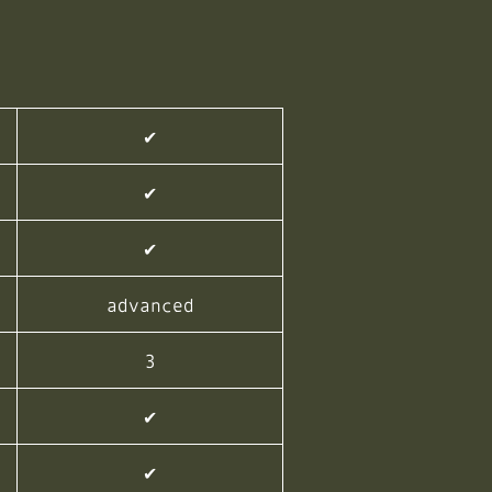
✔︎
✔︎
✔︎
advanced
3
✔︎
✔︎