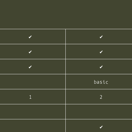
✔︎
✔︎
✔︎
✔︎
✔︎
✔︎
basic
1
2
✔︎