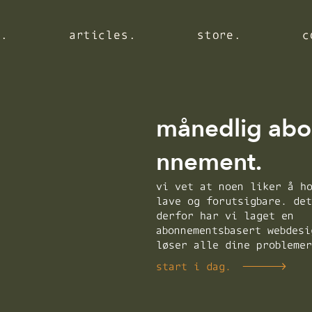
s.
s.
s.
articles.
articles.
articles.
store.
store.
store.
c
c
c
månedlig abo
nnement.
vi vet at noen liker å h
lave og forutsigbare. de
derfor har vi laget en
abonnementsbasert webdesi
løser alle dine probleme
start i dag.