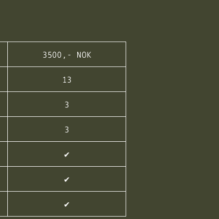
3500,- NOK
13
3
3
✔︎
✔︎
✔︎